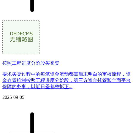
按照工程进度分阶段买卖资
要求买卖过程中的每笔资金流动都需颠末明白的审核流程，资
金存管机制按照工程进度分阶段，第三方资金托管和全面平台
保障的办事，以近日圣都整拆正...
2025-09-05