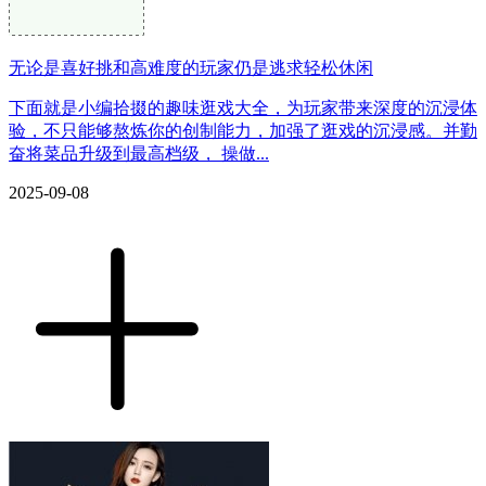
无论是喜好挑和高难度的玩家仍是逃求轻松休闲
下面就是小编拾掇的趣味逛戏大全，为玩家带来深度的沉浸体
验，不只能够熬炼你的创制能力，加强了逛戏的沉浸感。并勤
奋将菜品升级到最高档级， 操做...
2025-09-08