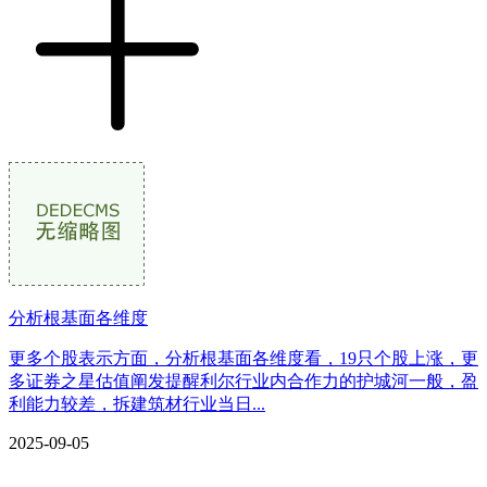
分析根基面各维度
更多个股表示方面，分析根基面各维度看，19只个股上涨，更
多证券之星估值阐发提醒利尔行业内合作力的护城河一般，盈
利能力较差，拆建筑材行业当日...
2025-09-05